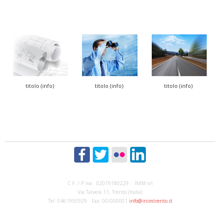
titolo (info)
titolo (info)
titolo (info)
C.F. / P.Iva: 02019180229 - INIM srl
Via Talvera 11, Trento (Italia)
Tel: 0461950929 Fax: 00/000001
info@inimtrento.it