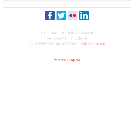
C.F. / P.Iva: 02019180229 - INIM srl
Via Talvera 11, Trento (Italia)
Tel: 0461950929 Fax: 00/000001
info@inimtrento.it
Versione Completa